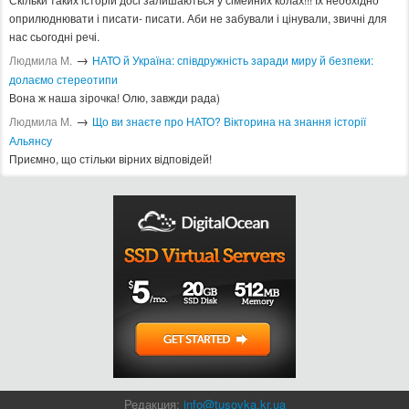
оприлюднювати і писати- писати. Аби не забували і цінували, звичні для
нас сьогодні речі.
→
Людмила М.
​НАТО й Україна: співдружність заради миру й безпеки:
долаємо стереотипи
Вона ж наша зірочка! Олю, завжди рада)
→
Людмила М.
Що ви знаєте про НАТО? Вікторина на знання історії
Альянсу ​
Приємно, що стільки вірних відповідей!
Редакция:
info@tusovka.kr.ua