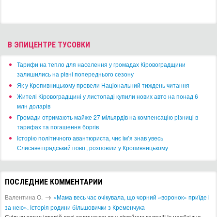
В ЭПИЦЕНТРЕ ТУСОВКИ
​Тарифи на тепло для населення у громадах Кіровоградщини
залишились на рівні попереднього сезону
​Як у Кропивницькому провели Національний тиждень читання
​Жителі Кіровоградщині у листопаді купили нових авто на понад 6
млн доларів
​Громади отримають майже 27 мільярдів на компенсацію різниці в
тарифах та погашення боргів
Історію політичного авантюриста, чиє ім’я знав увесь
Єлисаветградський повіт, розповіли у Кропивницькому
ПОСЛЕДНИЕ КОММЕНТАРИИ
→
Валентина О.
«Мама весь час очікувала, що чорний «воронок» приїде і
за нею». Історія родини більшовички з Кременчука
Скільки таких історій досі залишаються у сімейних колах!!! Іх необхідно