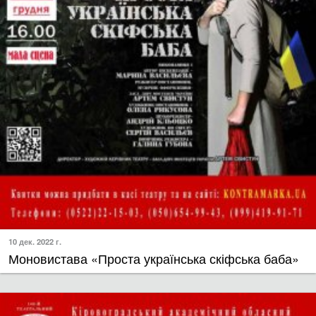
10 дек. 2022 г.
Моновистава «Проста українська скіфська баба»