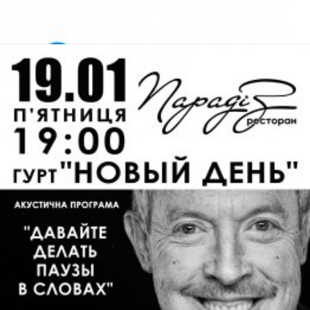
​Севільські заручини