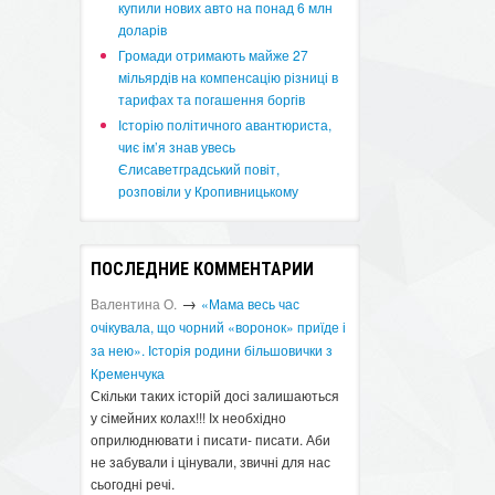
купили нових авто на понад 6 млн
доларів
​Громади отримають майже 27
мільярдів на компенсацію різниці в
тарифах та погашення боргів
Історію політичного авантюриста,
чиє ім’я знав увесь
Єлисаветградський повіт,
розповіли у Кропивницькому
ПОСЛЕДНИЕ КОММЕНТАРИИ
→
Валентина О.
«Мама весь час
очікувала, що чорний «воронок» приїде і
за нею». Історія родини більшовички з
Кременчука
Скільки таких історій досі залишаються
у сімейних колах!!! Іх необхідно
оприлюднювати і писати- писати. Аби
не забували і цінували, звичні для нас
сьогодні речі.