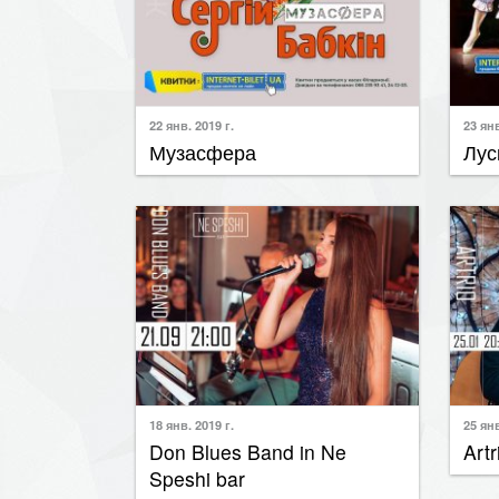
22 янв. 2019 г.
23 янв
Музасфера
Лус
18 янв. 2019 г.
25 янв
Don Blues Band in Ne
Artr
Speshi bar