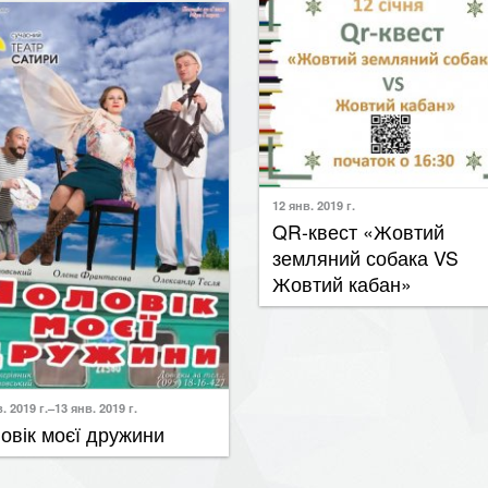
12 янв. 2019 г.
QR-квест «Жовтий
земляний собака VS
Жовтий кабан»
20 янв. 2019 г.
Всі миші люблять сир
. 2019 г.–13 янв. 2019 г.
овік моєї дружини