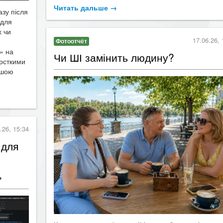
азу після
 для
х чи
17.06.26, 
Фотоотчёт
» на
Чи ШІ замінить людину?
орсткими
ншою
.26, 15:34
 для
»
Коли люди чують “штучний інтелект”, вони рідко