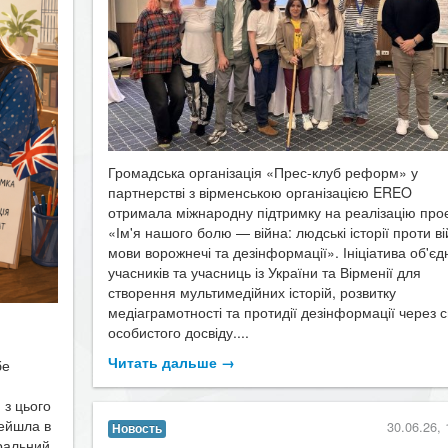
Громадська організація «Прес-клуб реформ» у
партнерстві з вірменською організацією EREO
отримала міжнародну підтримку на реалізацію про
«Ім'я нашого болю — війна: людські історії проти ві
мови ворожнечі та дезінформації». Ініціатива об'єд
учасників та учасниць із України та Вірменії для
створення мультимедійних історій, розвитку
медіаграмотності та протидії дезінформації через 
особистого досвіду....
Читать дальше →
бе
 з цього
рейшла в
30.06.26, 
Новость
оральний
​Слов’янськ, у який можна зазирну
зувала