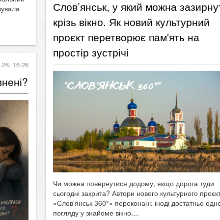
крізь вікно. Як новий культурний
проєкт перетворює пам'ять на
простір зустрічі
.26, 16:26
внені?
Чи можна повернутися додому, якщо дорога туди
сьогодні закрита? Автори нового культурного проєк
«Слов'янськ 360°» переконані: іноді достатньо одн
погляду у знайоме вікно....
Читать дальше →