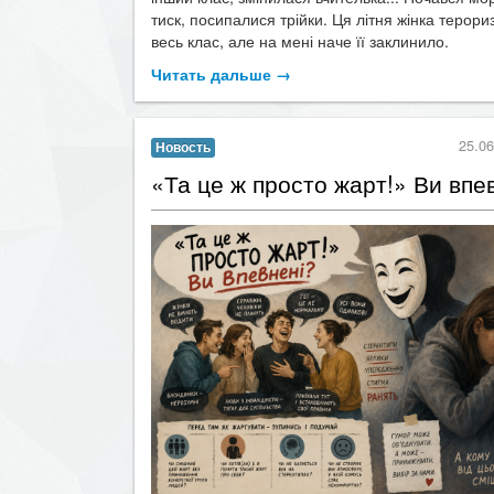
весь клас, але на мені наче її заклинило.
Читать дальше →
25.06
Новость
​«Та це ж просто жарт!» Ви впе