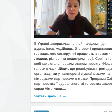
В Україні завершилася онлайн-академія для
журналісток, медійниць, блогерок і представни
громадського сектору, які працюють із темами
людини, рівності та недискримінації. Серія з т
вебінарів стала першим етапом проєкту «Незл
голоси в часи війни», що реалізується громад
організаціями у партнерстві з українськими та
німецькими партнерами в межах Програми Схі
партнерства Федерального міністерства закор
справ Німеччини....
Читать дальше →
26.05
Новость