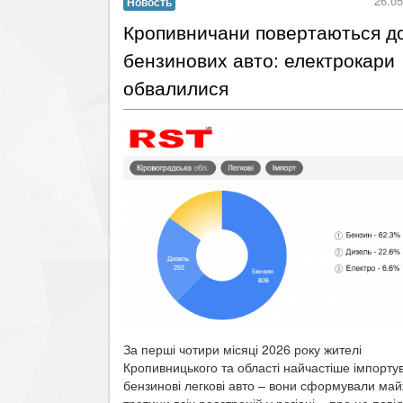
​Кропивничани повертаються д
бензинових авто: електрокари
обвалилися
За перші чотири місяці 2026 року жителі
Кропивницького та області найчастіше імпорту
бензинові легкові авто – вони сформували май
третини всіх реєстрацій у регіоні – про це пов