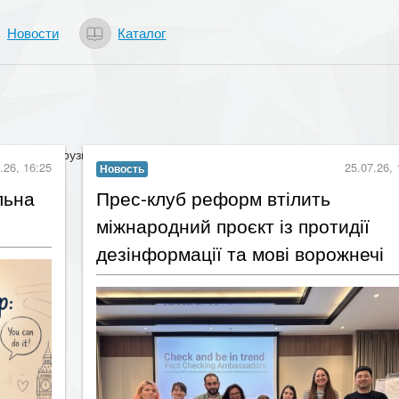
Новости
Каталог
.26, 16:25
25.07.26, 
Новость
льна
​Прес-клуб реформ втілить
міжнародний проєкт із протидії
дезінформації та мові ворожнечі