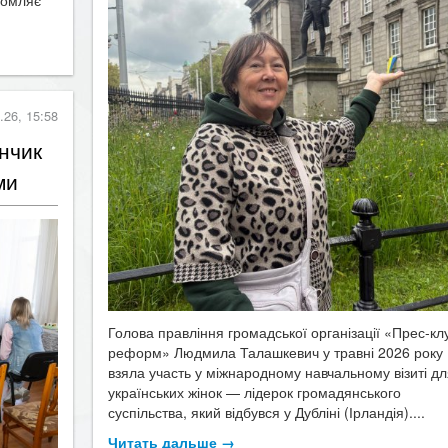
.26, 15:58
нчик
ми
Голова правління громадської організації «Прес-кл
реформ» Людмила Талашкевич у травні 2026 року
взяла участь у міжнародному навчальному візиті д
українських жінок — лідерок громадянського
суспільства, який відбувся у Дубліні (Ірландія)....
Читать дальше →