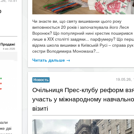
о
Чи знаєте ви, що святу вишиванки цього року
виповнюється 20 років і започаткувала його Леся
Воронюк? Що популярний нині хрестик поширився
лише в XIX столітті завдяки... парфумеру? Що пер
відома школа вишивки в Київській Русі – справа рук
сестри Володимира Мономаха?...
Читать дальше →
19.05.26, 
Новость
Очільниця Прес-клубу реформ вз
участь у міжнародному навчальн
візиті
вали
же дві
ідомляє