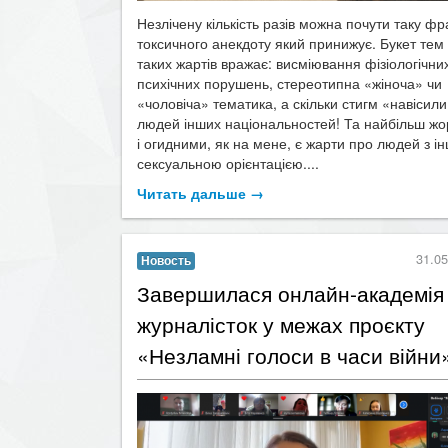
Незлічену кількість разів можна почути таку фр
токсичного анекдоту який принижує. Букет тем
таких жартів вражає: висміювання фізіологічни
психічних порушень, стереотипна «жіноча» чи
«чоловіча» тематика, а скільки стигм «навісили
людей інших національностей! Та найбільш ж
і огидними, як на мене, є жарти про людей з і
сексуальною орієнтацією....
Читать дальше →
31.05
Новость
Завершилася онлайн-академія
журналісток у межах проєкту
«Незламні голоси в часи війни