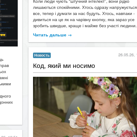
лишаються спокійними. Хтось одразу напружується 
все, тепер і думати за нас будуть. Хтось, навпаки -
дивиться на це як на чарівну кнопку, яка зараз усе
зробить швидше, краще і майже без участі людини..
Читать дальше →
26.05.26, 
Новость
ць
​Код, який ми носимо
 прав
рьох
амні
ськими
дного
донних
.26, 10:51