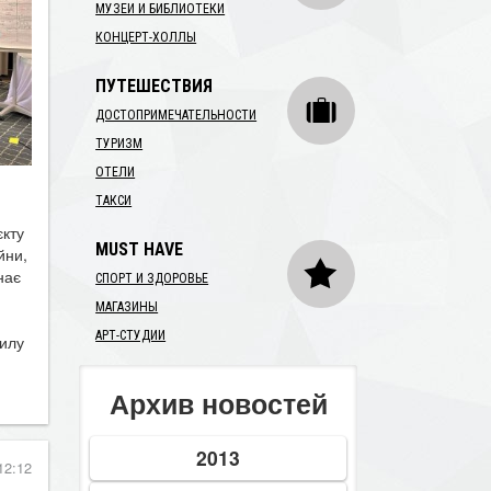
МУЗЕИ И БИБЛИОТЕКИ
КОНЦЕРТ-ХОЛЛЫ
ПУТЕШЕСТВИЯ
ДОСТОПРИМЕЧАТЕЛЬНОСТИ
ТУРИЗМ
ОТЕЛИ
ТАКСИ
єкту
йни,
MUST HAVE
нає
СПОРТ И ЗДОРОВЬЕ
МАГАЗИНЫ
силу
АРТ-СТУДИИ
Архив новостей
12:12
2013
ти