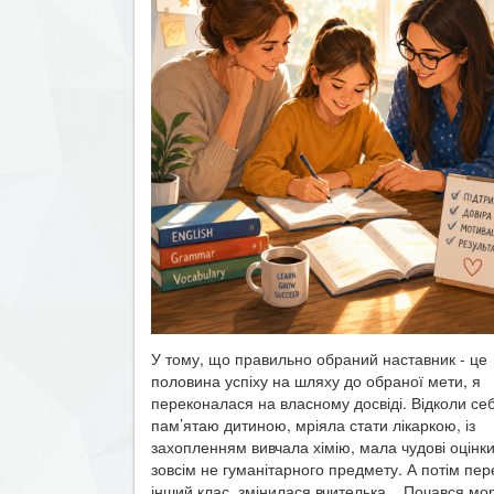
У тому, що правильно обраний наставник - це
половина успіху на шляху до обраної мети, я
переконалася на власному досвіді. Відколи се
пам’ятаю дитиною, мріяла стати лікаркою, із
захопленням вивчала хімію, мала чудові оцінки
зовсім не гуманітарного предмету. А потім пе
інший клас, змінилася вчителька... Почався м
тиск, посипалися трійки. Ця літня жінка терори