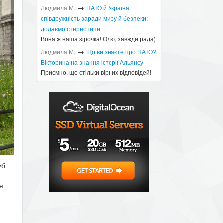
→
Людмила М.
​НАТО й Україна:
співдружність заради миру й безпеки:
долаємо стереотипи
Вона ж наша зірочка! Олю, завжди рада)
→
Людмила М.
Що ви знаєте про НАТО?
Вікторина на знання історії Альянсу ​
Приємно, що стільки вірних відповідей!
уб
ля