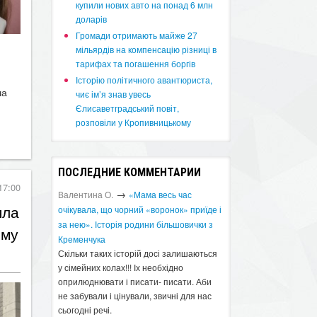
купили нових авто на понад 6 млн
доларів
​Громади отримають майже 27
мільярдів на компенсацію різниці в
тарифах та погашення боргів
ша
Історію політичного авантюриста,
чиє ім’я знав увесь
Єлисаветградський повіт,
розповіли у Кропивницькому
ПОСЛЕДНИЕ КОММЕНТАРИИ
17:00
→
яла
Валентина О.
«Мама весь час
очікувала, що чорний «воронок» приїде і
ому
за нею». Історія родини більшовички з
Кременчука
Скільки таких історій досі залишаються
у сімейних колах!!! Іх необхідно
оприлюднювати і писати- писати. Аби
не забували і цінували, звичні для нас
сьогодні речі.