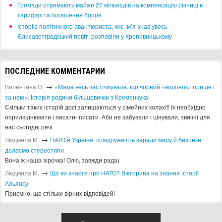
​Громади отримають майже 27 мільярдів на компенсацію різниці в
тарифах та погашення боргів
Історію політичного авантюриста, чиє ім’я знав увесь
Єлисаветградський повіт, розповіли у Кропивницькому
ПОСЛЕДНИЕ КОММЕНТАРИИ
→
Валентина О.
«Мама весь час очікувала, що чорний «воронок» приїде і
за нею». Історія родини більшовички з Кременчука
Скільки таких історій досі залишаються у сімейних колах!!! Іх необхідно
оприлюднювати і писати- писати. Аби не забували і цінували, звичні для
нас сьогодні речі.
→
Людмила М.
​НАТО й Україна: співдружність заради миру й безпеки:
долаємо стереотипи
Вона ж наша зірочка! Олю, завжди рада)
→
Людмила М.
Що ви знаєте про НАТО? Вікторина на знання історії
Альянсу ​
Приємно, що стільки вірних відповідей!