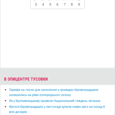
3
4
5
6
7
8
9
В ЭПИЦЕНТРЕ ТУСОВКИ
​Тарифи на тепло для населення у громадах Кіровоградщини
залишились на рівні попереднього сезону
​Як у Кропивницькому провели Національний тиждень читання
​Жителі Кіровоградщині у листопаді купили нових авто на понад 6
млн доларів