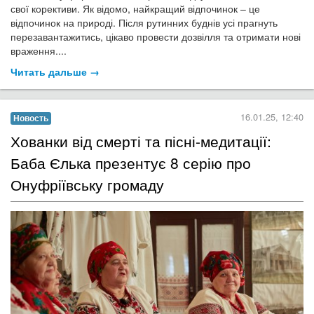
свої корективи. Як відомо, найкращий відпочинок – це
відпочинок на природі. Після рутинних буднів усі прагнуть
перезавантажитись, цікаво провести дозвілля та отримати нові
враження....
Читать дальше →
16.01.25, 12:40
Новость
​Хованки від смерті та пісні-медитації:
Баба Єлька презентує 8 серію про
Онуфріївську громаду