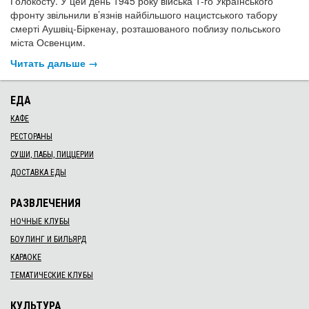
Голокосту. У цей день 1945 року війська 1-го Українського
фронту звільнили в’язнів найбільшого нацистського табору
смерті Аушвіц-Біркенау, розташованого поблизу польського
міста Освенцим.
Читать дальше →
ЕДА
КАФЕ
РЕСТОРАНЫ
СУШИ, ПАБЫ, ПИЦЦЕРИИ
ДОСТАВКА ЕДЫ
РАЗВЛЕЧЕНИЯ
НОЧНЫЕ КЛУБЫ
БОУЛИНГ И БИЛЬЯРД
КАРАОКЕ
ТЕМАТИЧЕСКИЕ КЛУБЫ
КУЛЬТУРА