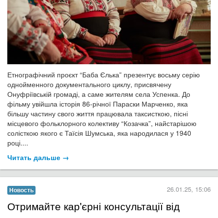
Етнографічний проєкт “Баба Єлька” презентує восьму серію
однойменного документального циклу, присвячену
Онуфріївській громаді, а саме жителям села Успенка. До
фільму увійшла історія 86-річної Параски Марченко, яка
більшу частину свого життя працювала таксисткою, пісні
місцевого фольклорного колективу “Козачка”, найстарішою
солісткою якого є Таїсія Шумська, яка народилася у 1940
році....
Читать дальше →
26.01.25, 15:06
Новость
Отримайте ​кар'єрні консультації від