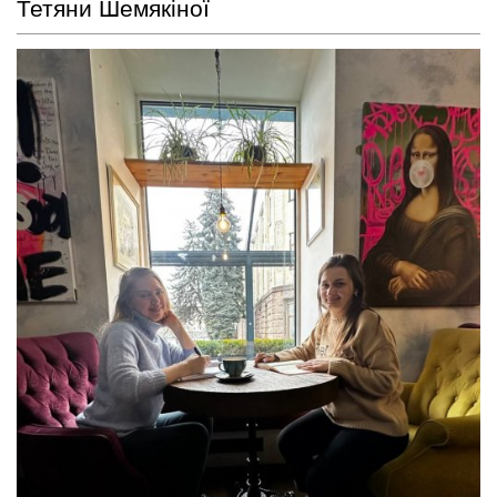
Тетяни Шемякіної