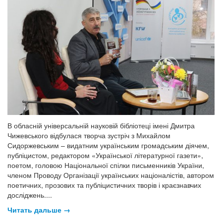
В обласній універсальній науковій бібліотеці імені Дмитра
Чижевського відбулася творча зустріч з Михайлом
Сидоржевським – видатним українським громадським діячем,
публіцистом, редактором «Української літературної газети»,
поетом, головою Національної спілки письменників України,
членом Проводу Організації українських націоналістів, автором
поетичних, прозових та публіцистичних творів і краєзнавчих
досліджень....
Читать дальше →