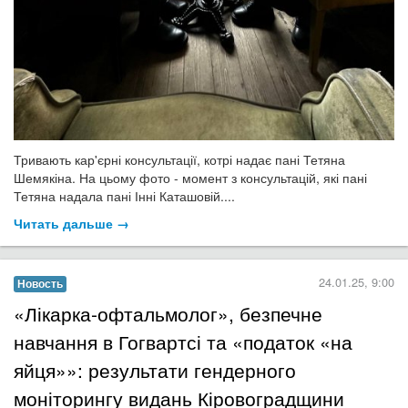
Тривають кар'єрні консультації, котрі надає пані Тетяна
Шемякіна. На цьому фото - момент з консультацій, які пані
Тетяна надала пані Інні Каташовій....
Читать дальше →
24.01.25, 9:00
Новость
​«Лікарка-офтальмолог», безпечне
навчання в Гогвартсі та «податок «на
яйця»»: результати гендерного
моніторингу видань Кіровоградщини