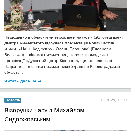
Нещодавно в обласній універсальній науковій бібліотеці імені
Дмитра Чижевського відбулася презентація нових частин
книжки «Наші. Код успіху» Олени Баранової (Елеонори
Бєльської) – відомої письменниці, голови громадської
організації «Духовний центр Кіровоградщини», членкині
Національної спілки письменників України в Кіровоградській
області....
Читать дальше →
12.01.25, 12:00
Новость
Візерунки часу з Михайлом
Сидоржевським