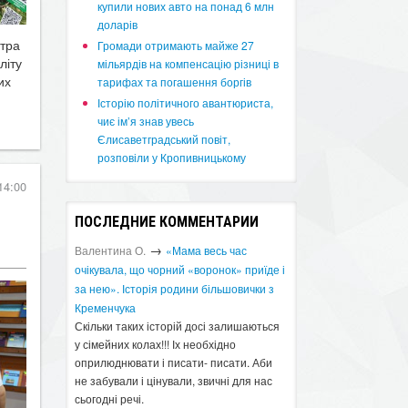
купили нових авто на понад 6 млн
доларів
итра
​Громади отримають майже 27
літу
мільярдів на компенсацію різниці в
их
тарифах та погашення боргів
Історію політичного авантюриста,
чиє ім’я знав увесь
Єлисаветградський повіт,
розповіли у Кропивницькому
14:00
ПОСЛЕДНИЕ КОММЕНТАРИИ
→
Валентина О.
«Мама весь час
очікувала, що чорний «воронок» приїде і
за нею». Історія родини більшовички з
Кременчука
Скільки таких історій досі залишаються
у сімейних колах!!! Іх необхідно
оприлюднювати і писати- писати. Аби
не забували і цінували, звичні для нас
сьогодні речі.