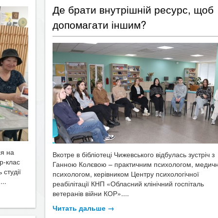
​Де брати внутрішній ресурс, щоб
допомагати іншим?
ся на
Вкотре в бібліотеці Чижевського відбулась зустріч з
р-клас
Ганною Колєвою – практичним психологом, медич
 студії
психологом, керівником Центру психологічної
..
реабілітації КНП «Обласний клінічний госпіталь
ветеранів війни КОР»....
Читать дальше →