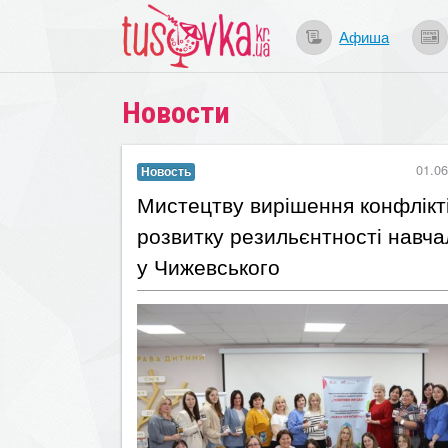
Афиша
Новости
01.06
Новость
Мистецтву вирішення конфлікті
розвитку резильєнтності навч
у Чижевського