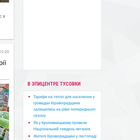
с з
10:20
ії
В ЭПИЦЕНТРЕ ТУСОВКИ
​Тарифи на тепло для населення у
громадах Кіровоградщини
залишились на рівні попереднього
сезону
​Як у Кропивницькому провели
Національний тиждень читання
​Жителі Кіровоградщині у листопаді