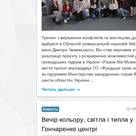
Тренінг з вирішення конфліктів та мистецтва ді
відбувся в Обласній універсальній науковій бібл
імені Дмитра Чижевського. Він став черговим 
реалізації проєкту з розширення можливостей 
громадських лідерів в Україні «Разом Ми Може
життя проєкт впроваджує ГО «Фундація прав 
за підтримки Міністерства закордонних справ 
шести областях України....
Читать дальше →
02.06
Новость
​Вечір кольору, світла і тепла у
Гончаренко центрі