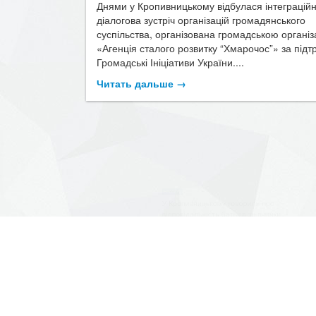
Днями у Кропивницькому відбулася інтеграцій
діалогова зустріч організацій громадянського
суспільства, організована громадською організ
«Агенція сталого розвитку “Хмарочос”» за підт
Громадські Ініціативи України....
Читать дальше →
17.06
Новость
​У Кропивницькому говорили пр
відповідальність батьків за вчи
підлітків