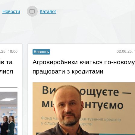
Новости
Каталог
.25, 18:00
02.06.25, 
Новость
в та
​Агровиробники вчаться по-новому
алися
працювати з кредитами