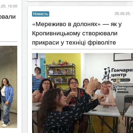
.25, 10:00
05.06.25, 
Новость
ювали
​«Мереживо в долонях» — як у
Кропивницькому створювали
прикраси у техніці фріволіте