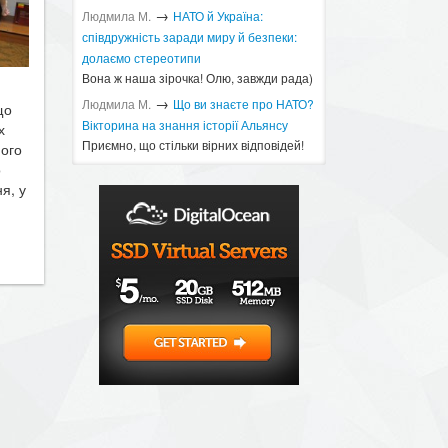
→
Людмила М.
​НАТО й Україна:
співдружність заради миру й безпеки:
долаємо стереотипи
Вона ж наша зірочка! Олю, завжди рада)
→
Людмила М.
Що ви знаєте про НАТО?
що
Вікторина на знання історії Альянсу ​
х
Приємно, що стільки вірних відповідей!
ного
о
я, у
12:00