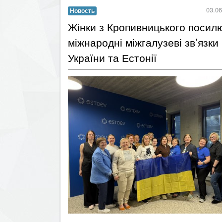
03.06
Новость
​Жінки з Кропивницького посил
міжнародні міжгалузеві зв’язки
України та Естонії