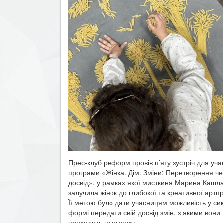
Прес-клуб реформ провів п’яту зустріч для уч
програми «Жінка. Дім. Зміни: Перетворення че
досвід», у рамках якої мисткиня Марина Кашл
залучила жінок до глибокої та креативної артпр
Її метою було дати учасницям можливість у си
формі передати свій досвід змін, з якими вони
проходять програму....