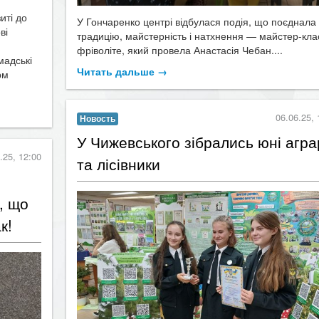
иті до
У Гончаренко центрі відбулася подія, що поєднала
ві
традицію, майстерність і натхнення — майстер-кла
фріволіте, який провела Анастасія Чебан....
мадські
Читать дальше →
рм
06.06.25, 
Новость
​У Чижевського зібрались юні аграр
.25, 12:00
та лісівники
, що
к!