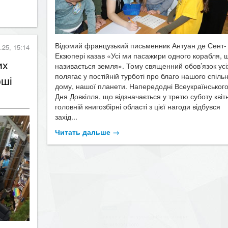
Відомий французький письменник Антуан де Сент-
.25, 15:14
Екзюпері казав «Усі ми пасажири одного корабля, 
их
називається земля». Тому священний обов’язок усі
полягає у постійній турботі про благо нашого спіль
рші
дому, нашої планети. Напередодні Всеукраїнськог
Дня Довкілля, що відзначається у третю суботу квітн
головній книгозбірні області з цієї нагоди відбувся
захід...
Читать дальше →
17.06.25, 
Новость
​Імпресії та медитації Володимира
Базилевського