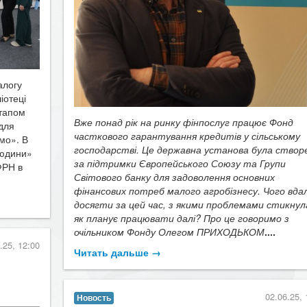
алогу
іотеці
етапом
Вже понад рік на ринку фінпослуг працює Фонд
для
часткового гарантування кредитів у сільському
мо». В
господарстві. Це державна установа була створ
людини»
за підтримки Європейського Союзу та Групи
ФРН в
Світового банку для задоволення основних
фінансових потреб малого агробізнесу. Чого вда
досягти за цей час, з якими проблемами стикнула
як планує працювати далі? Про це говоримо з
очільником Фонду Олегом ПРИХОДЬКОМ
....
.25, 12:00
Читать дальше →
02.06.25, 
Новость