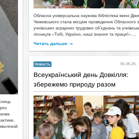
Обласна універсальна наукова бібліотека імені Дм
Чижевського стала місцем проведення Обласного з
учнівських аграрних трудових об’єднань та учнівськ
лісництв «Тобі, Україно, наші знання та праця!»....
Читать дальше →
06.06.25, 
Новость
​Всеукраїнський день Довкілля:
збережемо природу разом
асниць
рез
акова
актики.
мволічній