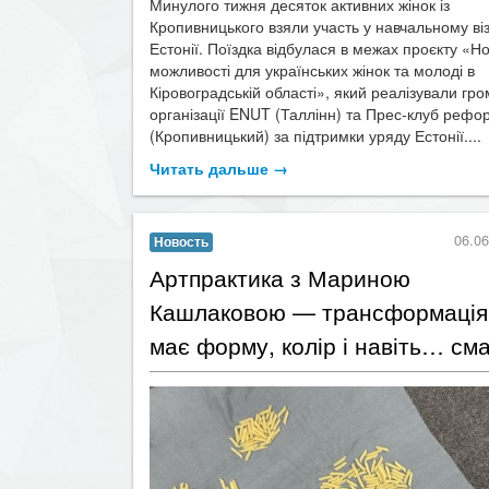
Минулого тижня десяток активних жінок із
Кропивницького взяли участь у навчальному віз
Естонії. Поїздка відбулася в межах проєкту «Но
можливості для українських жінок та молоді в
Кіровоградській області», який реалізували гро
організації ENUT (Таллінн) та Прес-клуб рефо
(Кропивницький) за підтримки уряду Естонії....
Читать дальше →
06.06
Новость
​Артпрактика з Мариною
Кашлаковою — трансформація
має форму, колір і навіть… сма