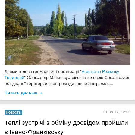
Днями голова громадської організації "
Агентство Розвитку
Територій
" Олександр Мільто зустрівся із головою Соколівської
об’єднаної територіальної громади Інною Завірюхою...
Читать дальше →
01.06.17, 12:00
Новость
Теплі зустрічі з обміну досвідом пройшли
в Івано-Франківську