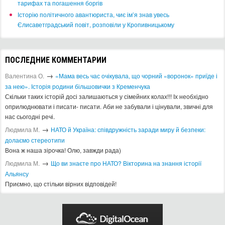
тарифах та погашення боргів
Історію політичного авантюриста, чиє ім’я знав увесь
Єлисаветградський повіт, розповіли у Кропивницькому
ПОСЛЕДНИЕ КОММЕНТАРИИ
→
Валентина О.
«Мама весь час очікувала, що чорний «воронок» приїде і
за нею». Історія родини більшовички з Кременчука
Скільки таких історій досі залишаються у сімейних колах!!! Іх необхідно
оприлюднювати і писати- писати. Аби не забували і цінували, звичні для
нас сьогодні речі.
→
Людмила М.
​НАТО й Україна: співдружність заради миру й безпеки:
долаємо стереотипи
Вона ж наша зірочка! Олю, завжди рада)
→
Людмила М.
Що ви знаєте про НАТО? Вікторина на знання історії
Альянсу ​
Приємно, що стільки вірних відповідей!