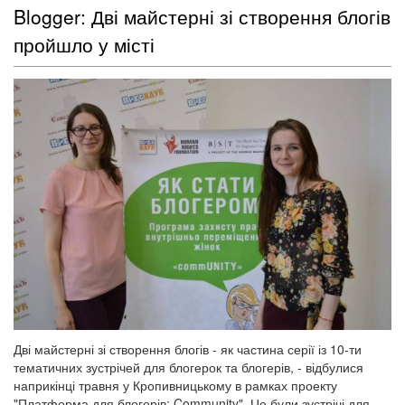
Blogger: Дві майстерні зі створення блогів
пройшло у місті
Дві майстерні зі створення блогів - як частина серії із 10-ти
тематичних зустрічей для блогерок та блогерів, - відбулися
наприкінці травня у Кропивницькому в рамках проекту
"Платформа для блогерів: Community". Це були зустрічі для