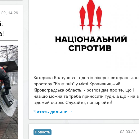
.22, 14:26
:
а!
Катерина Колтунова - одна із лідерок ветеранськог
простору "Krop:hub" у місті Кропивницький,
Кіровоградська область, - розповідає про те, що і
навіщо можна та треба приносити туди, а що - на в
відомий острів.
Слухайте, поширюйте!
Читать дальше →
02.03.22, 
Новость