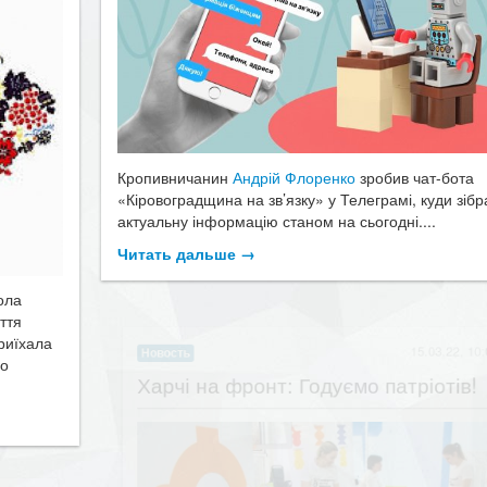
Кропивничанин
Андрій Флоренко
зробив чат-бота
«Кіровоградщина на зв’язку» у Телеграмі, куди зібр
актуальну інформацію станом на сьогодні....
Читать дальше →
ола
ття
15.03.22, 
Новость
риїхала
​Харчі на фронт: Годуємо патріотів
го