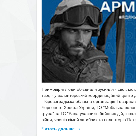
Неймовірні люди об'єднали зусилля - свої, мої,
твої, - у волонтерський координаційний центр
- Кіровоградська обласна організація Товарист
Червоного Хреста України, ГО "Мобільна воло
група" та ГС "Рада учасників бойових дій, інвал
війни, членів сімей загиблих та волонтерів"Патрі
Читать дальше →