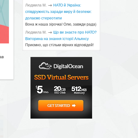
→
Людмила М.
​НАТО й Україна:
співдружність заради миру й безпеки:
долаємо стереотипи
Вона ж наша зірочка! Олю, завжди рада)
→
Людмила М.
Що ви знаєте про НАТО?
Вікторина на знання історії Альянсу ​
Приємно, що стільки вірних відповідей!
ав
10:08
!