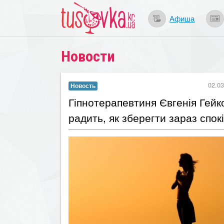
Афиша
Новости
02.03
Новость
Гіпнотерапевтиня Євгенія Гейк
радить, як зберегти зараз спок