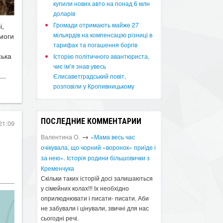
купили нових авто на понад 6 млн
доларів
​Громади отримають майже 27
і,
мільярдів на компенсацію різниці в
омоги
тарифах та погашення боргів
ська
Історію політичного авантюриста,
чиє ім’я знав увесь
..
Єлисаветградський повіт,
розповіли у Кропивницькому
ПОСЛЕДНИЕ КОММЕНТАРИИ
21:09
→
Валентина О.
«Мама весь час
очікувала, що чорний «воронок» приїде і
за нею». Історія родини більшовички з
Кременчука
Скільки таких історій досі залишаються
у сімейних колах!!! Іх необхідно
оприлюднювати і писати- писати. Аби
не забували і цінували, звичні для нас
сьогодні речі.