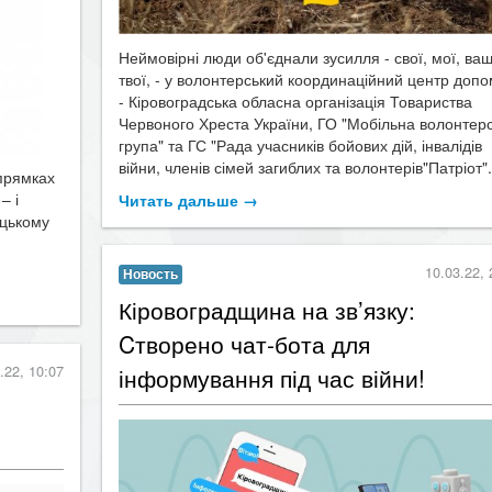
Неймовірні люди об'єднали зусилля - свої, мої, ваш
твої, - у волонтерський координаційний центр доп
- Кіровоградська обласна організація Товариства
Червоного Хреста України, ГО "Мобільна волонтер
група" та ГС "Рада учасників бойових дій, інвалідів
війни, членів сімей загиблих та волонтерів"Патріот"..
апрямках
– і
Читать дальше →
ницькому
10.03.22, 
Новость
Кіровоградщина на зв’язку:
Cтворено чат-бота для
.22, 10:07
інформування під час війни!