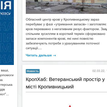
Обласний центр крові у Кропивницькому зараз
перебуває у фазі «утримання запасів» і заготовляє
кров переважно з негативним резус-фактором. Зав
спільним зусиллям в короткий термін сформовано
запаси компонентів крові, які нині повністю
забезпечують потреби з урахуванням поточної
ситуації....
Читать дальше →
 ваші,
02.03.22, 
Новость
 допомоги
КропХаб: Ветеранський простір у
ва
нтерська
місті Кропивницький
ідів
от"...