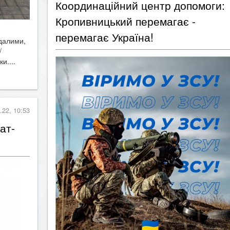
Координаційний центр допомоги:
Кропивницький перемагає -
перемагає Україна!
далими,
/
и....
.22, 10:53
ат-