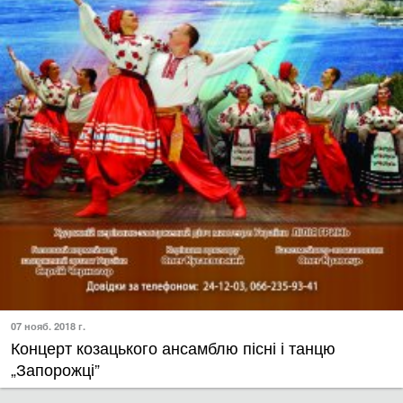
07 нояб. 2018 г.
Концерт козацького ансамблю пісні і танцю
„Запорожці”