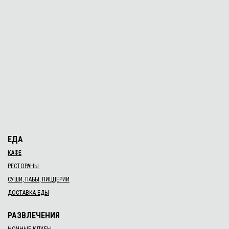
18 нояб. 2018 г.
Тренинг для салонов красоты "Продавай в
Инстаграм и Фейсбук"
24 нояб. 2018 г.–25 нояб. 2018 г.
ІНША I Інноваційна неформальна школа активіста
12 нояб. 2018 г.–13 нояб. 2018 г.
Лидерство в действии: женщины-лидеры как
агенты изменений