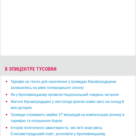
В ЭПИЦЕНТРЕ ТУСОВКИ
​Тарифи на тепло для населення у громадах Кіровоградщини
залишились на рівні попереднього сезону
​Як у Кропивницькому провели Національний тиждень читання
​Жителі Кіровоградщині у листопаді купили нових авто на понад 6
млн доларів
​Громади отримають майже 27 мільярдів на компенсацію різниці в
тарифах та погашення боргів
Історію політичного авантюриста, чиє ім’я знав увесь
Єлисаветградський повіт, розповіли у Кропивницькому