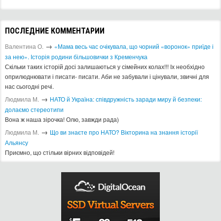
ПОСЛЕДНИЕ КОММЕНТАРИИ
→
Валентина О.
«Мама весь час очікувала, що чорний «воронок» приїде і
за нею». Історія родини більшовички з Кременчука
Скільки таких історій досі залишаються у сімейних колах!!! Іх необхідно
оприлюднювати і писати- писати. Аби не забували і цінували, звичні для
нас сьогодні речі.
→
Людмила М.
​НАТО й Україна: співдружність заради миру й безпеки:
долаємо стереотипи
Вона ж наша зірочка! Олю, завжди рада)
→
Людмила М.
Що ви знаєте про НАТО? Вікторина на знання історії
Альянсу ​
Приємно, що стільки вірних відповідей!