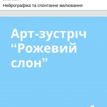
Нейрографіка та спонтанне малювання