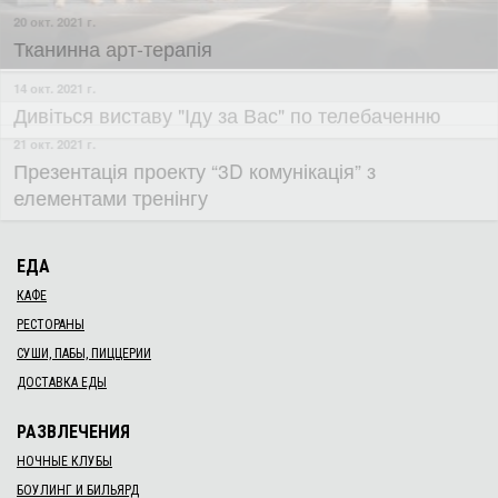
13 окт. 2021 г.
Таємний друг для військовослужбовців
16 окт. 2021 г.
​Майстер-клас із розпису мандал