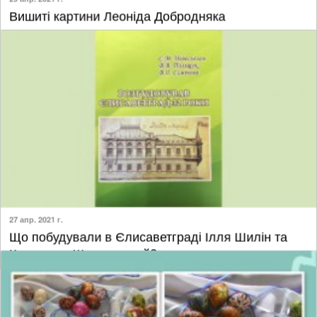
29 апр. 2021 г.
​Вишиті картини Леоніда Добродняка
27 апр. 2021 г.
​Що побудували в Єлисаветграді Ілля Шилін та
Костянтин Шостовський?