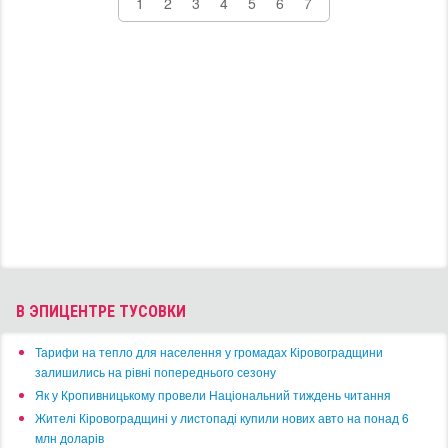
1
2
3
4
5
6
7
В ЭПИЦЕНТРЕ ТУСОВКИ
​Тарифи на тепло для населення у громадах Кіровоградщини
залишились на рівні попереднього сезону
​Як у Кропивницькому провели Національний тиждень читання
​Жителі Кіровоградщині у листопаді купили нових авто на понад 6
млн доларів