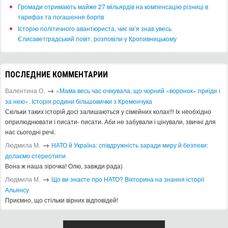
​Громади отримають майже 27 мільярдів на компенсацію різниці в
тарифах та погашення боргів
Історію політичного авантюриста, чиє ім’я знав увесь
Єлисаветградський повіт, розповіли у Кропивницькому
ПОСЛЕДНИЕ КОММЕНТАРИИ
→
Валентина О.
«Мама весь час очікувала, що чорний «воронок» приїде і
за нею». Історія родини більшовички з Кременчука
Скільки таких історій досі залишаються у сімейних колах!!! Іх необхідно
оприлюднювати і писати- писати. Аби не забували і цінували, звичні для
нас сьогодні речі.
→
Людмила М.
​НАТО й Україна: співдружність заради миру й безпеки:
долаємо стереотипи
Вона ж наша зірочка! Олю, завжди рада)
→
Людмила М.
Що ви знаєте про НАТО? Вікторина на знання історії
Альянсу ​
Приємно, що стільки вірних відповідей!