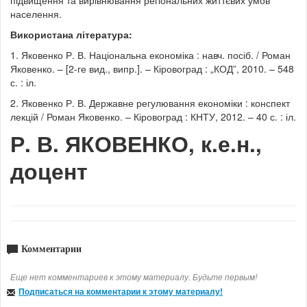
підвищення та вирівнювання регіональних життєвих умов
населення.
Використана література:
1. Яковенко Р. В. Національна економіка : навч. посіб. / Роман
Яковенко. – [2-ге вид., випр.]. – Кіровоград : „КОД”, 2010. – 548
с. : іл.
2. Яковенко Р. В. Державне регулювання економіки : конспект
лекцій / Роман Яковенко. – Кіровоград : КНТУ, 2012. – 40 с. : іл.
Р. В. ЯКОВЕНКО, к.е.н.,
доцент
Комментарии
Еще нет комментариев к этому материалу. Будьте первым!
Подписаться на комментарии к этому материалу!