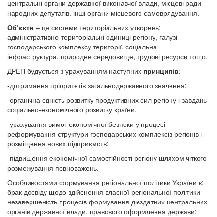
центральні органи державної виконавчої влади, місцеві ради
народних депутатів, інші органи місцевого самоврядування.
Об’єкти
– це системи територіальних утворень:
адміністративно-територіальні одиниці регіону, галузі
господарського комплексу території, соціальна
інфраструктура, природне середовище, трудові ресурси тощо.
ДРЕП будується з урахуванням наступних
принципів
:
-дотримання пріоритетів загальнодержавного значення;
-органічна єдність розвитку продуктивних сил регіону і завдань
соціально-економічного розвитку країни;
-урахування вимог економічної безпеки у процесі
реформування структури господарських комплексів регіонів і
розміщення нових підприємств;
-підвищення економічної самостійності регіону шляхом чіткого
розмежування повноважень.
Особливостями формування регіональної політики України є:
брак досвіду щодо здійснення власної регіональної політики;
незавершеність процесів формування дієздатних центральних
органів державної влади, правового оформлення держави;