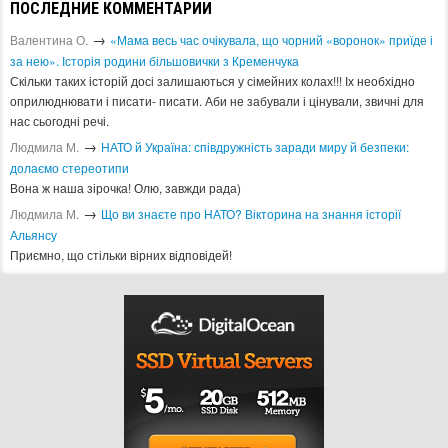
ПОСЛЕДНИЕ КОММЕНТАРИИ
→
Валентина О.
«Мама весь час очікувала, що чорний «воронок» приїде і
за нею». Історія родини більшовички з Кременчука
Скільки таких історій досі залишаються у сімейних колах!!! Іх необхідно
оприлюднювати і писати- писати. Аби не забували і цінували, звичні для
нас сьогодні речі.
→
Людмила М.
​НАТО й Україна: співдружність заради миру й безпеки:
долаємо стереотипи
Вона ж наша зірочка! Олю, завжди рада)
→
Людмила М.
Що ви знаєте про НАТО? Вікторина на знання історії
Альянсу ​
Приємно, що стільки вірних відповідей!