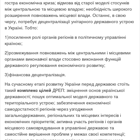
гостра економічна криза; відмова від старої моделі стосунків
між центральною та місцевою владою; необхідність широкого
розширення повноважень місцевої влади. Останнє, в свою
чергу, потребує децентралізації унітарного державного устрою
в Україні. Тобто:
1)посилення ролі органів регіонів в політичному управлінні
країною;
2)розмежування повноважень між центральними і місцевими
органами виконавчої влади стосовно виконання функцій
державного регулювання економічного розвитку;
3)фінансова децентралізація.
На сучасному етапі розвитку України перед державою стоїть
такий
комплекс цілей
ДРЕП: зміцнення основ української
державності; пошук оптимальної моделі державного та
територіального устрою; забезпечення економічної
самодостатності регіонів через узгодження
загальнодержавних, регіональних та місцевих інтересів і
економічних пріоритетів; активна участь регіонів і органів
місцевого самоврядування в управлінні державою та
самостійне вирішення проблем у межах своєї компетенції;