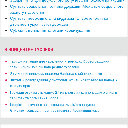
Завдання та цілі державного регулювання економіки України
Сутність соціальної політики держави. Механізм соціального
захисту населення
Сутність, необхідність та види зовнішньоекономічної
діяльності української держави
Суб’єкти, принципи та етапи кредитування
В ЭПИЦЕНТРЕ ТУСОВКИ
​Тарифи на тепло для населення у громадах Кіровоградщини
залишились на рівні попереднього сезону
​Як у Кропивницькому провели Національний тиждень читання
​Жителі Кіровоградщині у листопаді купили нових авто на понад 6
млн доларів
​Громади отримають майже 27 мільярдів на компенсацію різниці в
тарифах та погашення боргів
Історію політичного авантюриста, чиє ім’я знав увесь
Єлисаветградський повіт, розповіли у Кропивницькому