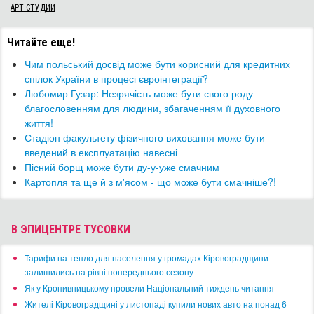
АРТ-СТУДИИ
Читайте еще!
​Чим польський досвід може бути корисний для кредитних
спілок України в процесі євроінтеграції?
​Любомир Гузар: Незрячість може бути свого роду
благословенням для людини, збагаченням її духовного
життя!
Стадіон факультету фізичного виховання може бути
введений в експлуатацію навесні
Пісний борщ може бути ду-у-уже смачним
Картопля та ще й з м'ясом - що може бути смачніше?!
В ЭПИЦЕНТРЕ ТУСОВКИ
​Тарифи на тепло для населення у громадах Кіровоградщини
залишились на рівні попереднього сезону
​Як у Кропивницькому провели Національний тиждень читання
​Жителі Кіровоградщині у листопаді купили нових авто на понад 6