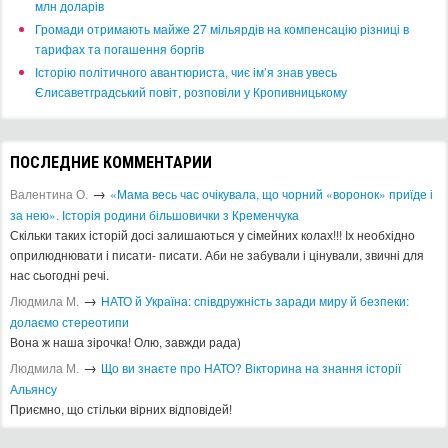
млн доларів
​Громади отримають майже 27 мільярдів на компенсацію різниці в
тарифах та погашення боргів
Історію політичного авантюриста, чиє ім’я знав увесь
Єлисаветградський повіт, розповіли у Кропивницькому
ПОСЛЕДНИЕ КОММЕНТАРИИ
→
Валентина О.
«Мама весь час очікувала, що чорний «воронок» приїде і
за нею». Історія родини більшовички з Кременчука
Скільки таких історій досі залишаються у сімейних колах!!! Іх необхідно
оприлюднювати і писати- писати. Аби не забували і цінували, звичні для
нас сьогодні речі.
→
Людмила М.
​НАТО й Україна: співдружність заради миру й безпеки:
долаємо стереотипи
Вона ж наша зірочка! Олю, завжди рада)
→
Людмила М.
Що ви знаєте про НАТО? Вікторина на знання історії
Альянсу ​
Приємно, що стільки вірних відповідей!