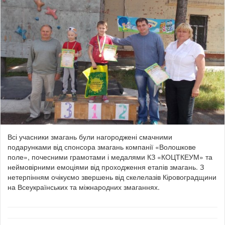
Всі учасники змагань були нагороджені смачними
подарунками від спонсора змагань компанії «Волошкове
поле», почесними грамотами і медалями КЗ «КОЦТКЕУМ» та
неймовірними емоціями від проходження етапів змагань. З
нетерпінням очікуємо звершень від скелелазів Кіровоградщини
на Всеукраїнських та міжнародних змаганнях.