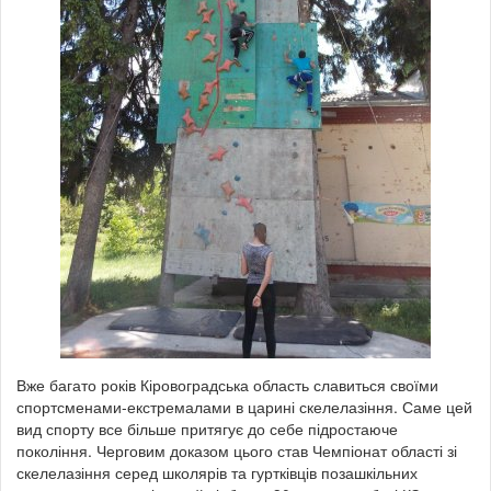
Вже багато років Кіровоградська область славиться своїми
спортсменами-екстремалами в царині скелелазіння. Саме цей
вид спорту все більше притягує до себе підростаюче
покоління. Черговим доказом цього став Чемпіонат області зі
скелелазіння серед школярів та гуртківців позашкільних