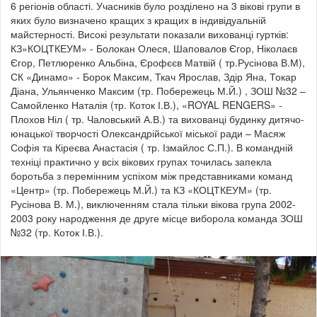
6 регіонів області. Учасників було розділено на 3 вікові групи в
яких було визначено кращих з кращих в індивідуальній
майстерності. Високі результати показали вихованці гуртків:
КЗ»КОЦТКЕУМ» - Болокан Олеся, Шаповалов Єгор, Ніколаєв
Єгор, Петлюренко Альбіна, Єрофєєв Матвій ( тр.Русінова В.М),
СК «Динамо» - Борок Максим, Ткач Ярослав, Здір Яна, Токар
Діана, Ульянченко Максим (тр. Побережець М.Й.) , ЗОШ №32 –
Самойленко Наталія (тр. Коток І.В.), «ROYAL RENGERS» -
Плохов Ніл ( тр. Чаловський А.В.) та вихованці будинку дитячо-
юнацької творчості Олександрійської міської ради – Масяж
Софія та Кіреєва Анастасія ( тр. Ізмайлос С.П.). В командній
техніці практично у всіх вікових групах точилась запекла
боротьба з перемінним успіхом між представниками команд
«Центр» (тр. Побережець М.Й.) та КЗ «КОЦТКЕУМ» (тр.
Русінова В. М.), виключенням стала тільки вікова група 2002-
2003 року народження де друге місце виборола команда ЗОШ
№32 (тр. Коток І.В.).