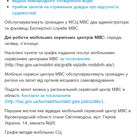
видача міжнародного посвідчення водія;
прийом запитів на отримання довідок про відсутність
судимостей.
Обслуговуватимуть громадян у МСЦ МВС два адміністратори
та фахівець Експертної служби МВС.
Дні роботи мобільних сервісних центрів МВС:
середа,
четвер, п’ятниця.
Населені пункти та графік надання послуг мобільними
сервісними центрами МВС
за посиланням
(http://hsc.gov.ua/mobilni-sts/grafik-viyizdiv-mobilnih-sts/).
Мобільні сервісні центри МВС обслуговуватимуть громадян у
регіоні на запит від органів місцевого самоврядування.
Подати запит можна у регіональний сервісний центр МВС в
області.
Контакти за посиланням
(http://hsc.gov.ua/kontakti/kontakti-gsts-pidrozdiliv/)
.
Першим містом яке відвідає мобільний сервісний центр МВС в
Кіровоградській області стане Світловодськ, вул. Героїв
України, 14, кімната №20.
Графік виїздів мобільних СЦ