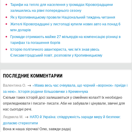
​Тарифи на тепло для населення у громадах Кіровоградщини
залишились на рівні попереднього сезону
​Як у Кропивницькому провели Національний тиждень читання
​Жителі Кіровоградщині у листопаді купили нових авто на понад 6
млн доларів
​Громади отримають майже 27 мільярдів на компенсацію різниці в
тарифах та погашення боргів
Історію політичного авантюриста, чиє ім’я знав увесь
Єлисаветградський повіт, розповіли у Кропивницькому
ПОСЛЕДНИЕ КОММЕНТАРИИ
→
Валентина О.
«Мама весь час очікувала, що чорний «воронок» приїде і
за нею». Історія родини більшовички з Кременчука
Скільки таких історій досі залишаються у сімейних колах!!! Іх необхідно
оприлюднювати і писати- писати. Аби не забували і цінували, звичні для
нас сьогодні речі.
→
Людмила М.
​НАТО й Україна: співдружність заради миру й безпеки:
долаємо стереотипи
Вона ж наша зірочка! Олю, завжди рада)