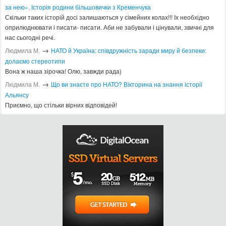
за нею». Історія родини більшовички з Кременчука
Скільки таких історій досі залишаються у сімейних колах!!! Іх необхідно
оприлюднювати і писати- писати. Аби не забували і цінували, звичні для
нас сьогодні речі.
→
Людмила М.
​НАТО й Україна: співдружність заради миру й безпеки:
долаємо стереотипи
Вона ж наша зірочка! Олю, завжди рада)
→
Людмила М.
Що ви знаєте про НАТО? Вікторина на знання історії
Альянсу ​
Приємно, що стільки вірних відповідей!