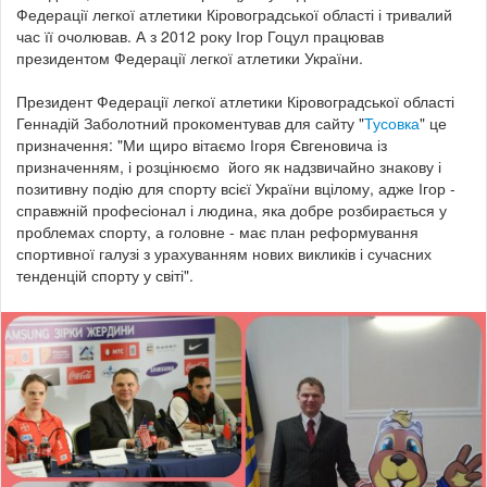
Федерації легкої атлетики Кіровоградської області і тривалий
час її очолював. А з 2012 року Ігор Гоцул працював
президентом Федерації легкої атлетики України.
Президент Федерації легкої атлетики Кіровоградської області
Геннадій Заболотний прокоментував для сайту "
Тусовка
" це
призначення: "Ми щиро вітаємо Ігоря Євгеновича із
призначенням, і розцінюємо його як надзвичайно знакову і
позитивну подію для спорту всієї України вцілому, адже Ігор -
справжній професіонал і людина, яка добре розбирається у
проблемах спорту, а головне - має план реформування
спортивної галузі з урахуванням нових викликів і сучасних
тенденцій спорту у світі".