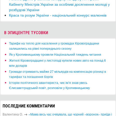
Кабінету Міністрів України за особливі досягнення молоді у
розбудові України
Краса та розум України - національний конкурс малюнків
В ЭПИЦЕНТРЕ ТУСОВКИ
​Тарифи на тепло для населення у громадах Кіровоградщини
залишились на рівні попереднього сезону
​Як у Кропивницькому провели Національний тиждень читання
​Жителі Кіровоградщині у листопаді купили нових авто на понад 6
млн доларів
​Громади отримають майже 27 мільярдів на компенсацію різниці в
тарифах та погашення боргів
Історію політичного авантюриста, чиє ім’я знав увесь
Єлисаветградський повіт, розповіли у Кропивницькому
ПОСЛЕДНИЕ КОММЕНТАРИИ
→
Валентина О.
«Мама весь час очікувала, що чорний «воронок» приїде і