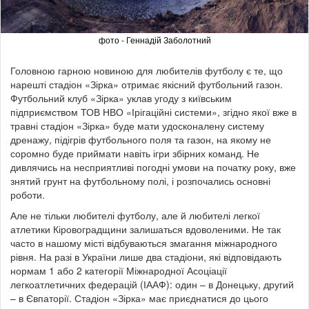
фото - Геннадій Заболотний
Головною гарною новиною для любителів футболу є те, що
нарешті стадіон «Зірка» отримає якісний футбольний газон.
Футбольний клуб «Зірка» уклав угоду з київським
підприємством ТОВ НВО «Ірігаційні системи», згідно якої вже в
травні стадіон «Зірка» буде мати удосконалену систему
дренажу, підігрів футбольного поля та газон, на якому не
соромно буде приймати навіть ігри збірних команд. Не
дивлячись на несприятливі погодні умови на початку року, вже
знятий грунт на футбольному полі, і розпочались основні
роботи.
Але не тільки любителі футболу, але й любителі легкої
атлетики Кіровоградщини залишаться вдоволеними. Не так
часто в нашому місті відбуваються змагання міжнародного
рівня. На разі в України лише два стадіони, які відповідають
нормам 1 або 2 категорії Міжнародної Асоціації
легкоатлетичних федерацій (ІААФ): один – в Донецьку, другий
– в Євпаторії. Стадіон «Зірка» має приєднатися до цього