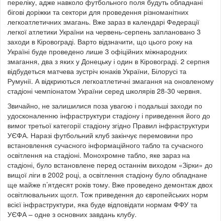
переліку, адже навколо футбольного поля будуть обладнані
бігові доріжки та сектори для проведення різноманітних
легкоатлетичних змагань. Вже зараз в календарі Федерації
легкої атлетики України на червень-серпень заплановано 3
заходи в Кіровограді. Варто відзначити, що цього року на
Україні буде проведено лише 3 офіційних міжнародних
змагання, два з яких у Донецьку і один в Кіровограді. 2 серпня
відбудеться матчева зустріч юнаків України, Білорусі та
Румунії. А відкриються легкоатлетичні змагання на оновленому
стадіоні чемпіонатом України серед школярів 28-30 червня.
Звичайно, не залишилися поза увагою і подальші заходи по
удосконаленню інфраструктури стадіону і приведення його до
вимог третьої категорії стадіону згідно Правил інфраструктури
УЄФА. Наразі футбольний клуб закінчує перемовини про
встановлення сучасного інформаційного табло та сучасного
освітлення на стадіоні. Монохромне табло, яке зараз на
стадіоні, було встановлене перед останнім виходом «Зірки» до
вищої ліги в 2002 році, а освітлення стадіону було обладнане
ще майже п’ятдесят років тому. Вже проведено демонтаж двох
освітлювальних щогл. Тож приведення до європейських норм
всієї інфраструктури, яка буде відповідати нормам ФФУ та
УЄФА – одне з основних завдань клубу.