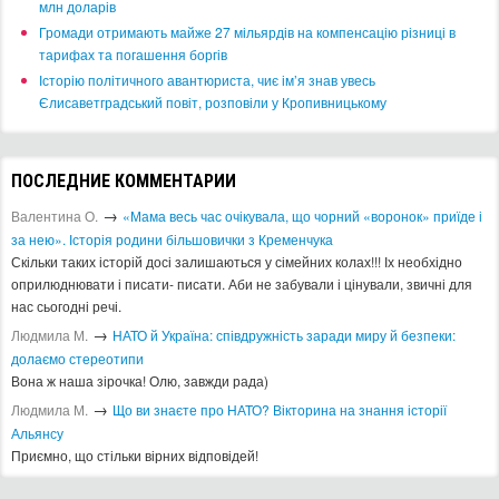
млн доларів
​Громади отримають майже 27 мільярдів на компенсацію різниці в
тарифах та погашення боргів
Історію політичного авантюриста, чиє ім’я знав увесь
Єлисаветградський повіт, розповіли у Кропивницькому
ПОСЛЕДНИЕ КОММЕНТАРИИ
→
Валентина О.
«Мама весь час очікувала, що чорний «воронок» приїде і
за нею». Історія родини більшовички з Кременчука
Скільки таких історій досі залишаються у сімейних колах!!! Іх необхідно
оприлюднювати і писати- писати. Аби не забували і цінували, звичні для
нас сьогодні речі.
→
Людмила М.
​НАТО й Україна: співдружність заради миру й безпеки:
долаємо стереотипи
Вона ж наша зірочка! Олю, завжди рада)
→
Людмила М.
Що ви знаєте про НАТО? Вікторина на знання історії
Альянсу ​
Приємно, що стільки вірних відповідей!