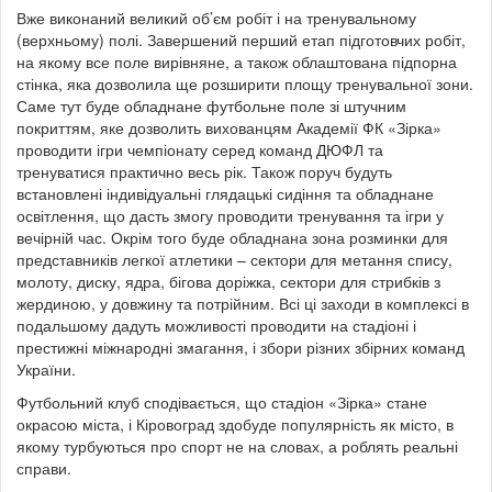
Вже виконаний великий об’єм робіт і на тренувальному
(верхньому) полі. Завершений перший етап підготовчих робіт,
на якому все поле вирівняне, а також облаштована підпорна
стінка, яка дозволила ще розширити площу тренувальної зони.
Саме тут буде обладнане футбольне поле зі штучним
покриттям, яке дозволить вихованцям Академії ФК «Зірка»
проводити ігри чемпіонату серед команд ДЮФЛ та
тренуватися практично весь рік. Також поруч будуть
встановлені індивідуальні глядацькі сидіння та обладнане
освітлення, що дасть змогу проводити тренування та ігри у
вечірній час. Окрім того буде обладнана зона розминки для
представників легкої атлетики – сектори для метання спису,
молоту, диску, ядра, бігова доріжка, сектори для стрибків з
жердиною, у довжину та потрійним. Всі ці заходи в комплексі в
подальшому дадуть можливості проводити на стадіоні і
престижні міжнародні змагання, і збори різних збірних команд
України.
Футбольний клуб сподівається, що стадіон «Зірка» стане
окрасою міста, і Кіровоград здобуде популярність як місто, в
якому турбуються про спорт не на словах, а роблять реальні
справи.