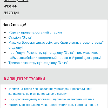
СПОРТ И ЗДОРОВЬЕ
МАГАЗИНЫ
АРТ-СТУДИИ
Читайте еще!
«Зірка» провела останній спаринг
Стадіон "Зірка"
​Максим Березкін дякує всім, хто брав участь у реконструкції
стадіону!
Ігор Гоцул: Реконструкція стадіону "Зірка" - це, можливо,
наймасштабніший спортивний проект в Україні цього року!
Триває реконструкція стадіону "Зірка"
В ЭПИЦЕНТРЕ ТУСОВКИ
​Тарифи на тепло для населення у громадах Кіровоградщини
залишились на рівні попереднього сезону
​Як у Кропивницькому провели Національний тиждень читання
​Жителі Кіровоградщині у листопаді купили нових авто на понад 6