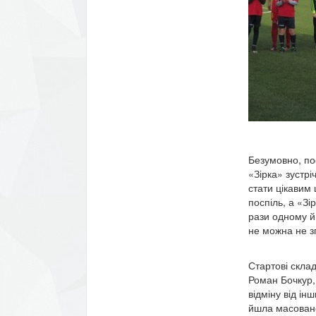
Безумовно, по
«Зірка» зустрі
стати цікавим 
поспіль, а «Зі
рази одному й 
не можна не зг
Стартові склад
Роман Бочкур, 
відміну від ін
йшла масовано