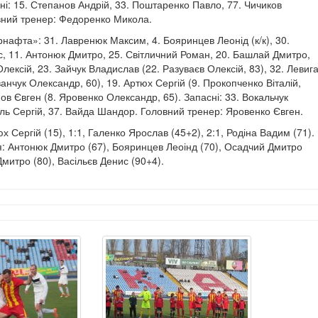
ні: 15. Степанов Андрій, 33. Поштаренко Павло, 77. Чичиков
вний тренер: Федоренко Микола.
нафта»: 31. Лавренюк Максим, 4. Бояринцев Леонід (к/к), 30.
с, 11. Антонюк Дмитро, 25. Світличний Роман, 20. Башлай Дмитро,
лексій, 23. Зайчук Владислав (22. Разуваєв Олексій, 83), 32. Левиг
анчук Олександр, 60), 19. Артюх Сергій (9. Прокопченко Віталій,
нов Євген (8. Яровенко Олександр, 65). Запасні: 33. Вокальчук
сіль Сергій, 37. Вайда Шандор. Головний тренер: Яровенко Євген.
юх Сергій (15), 1:1, Галенко Ярослав (45+2), 2:1, Родіна Вадим (71).
 Антонюк Дмитро (67), Бояринцев Леоінд (70), Осадчий Дмитро
митро (80), Васільєв Денис (90+4).