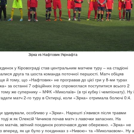
Зірка vs Нафтовик-Укрнафта
єдинок у Кіровограді став центральним матчем туру – на стадіоні
чалися друга та шоста команда поточної першості. Матч обіцяв
ще й тому, що «Нафтовик» не програвав до цієї гри у 8-ми турах
рка» за останні 7 офіційних ігор спромоглася поступитися всього 2
тому же супернику – МФК «Миколаїв» (в грі кубку і чемпіонату). Ну 
адати матч 2-го туру в Охтирці, коли «Зірка» отримала болючі 0:4.
и здивували, особливо у «Зірки». Нарешті з’явився після травми
тоді ж як Олексій Чичиков почав матч з лавочки запасних. На
ших матчів, звітний поєдинок розпочався дуже обережно. «Зірка» не
 вперед, як це було у поєдинках з «Нивою» та «Миколаєвом». Ну 