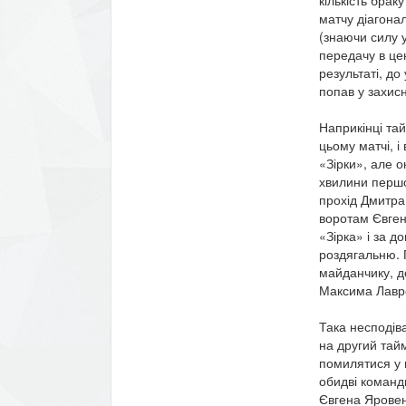
матчу діагона
(знаючи силу у
передачу в це
результаті, до
попав у захис
Наприкінці та
цьому матчі, і
«Зірки», але о
хвилини першо
прохід Дмитра
воротам Євгена
«Зірка» і за д
роздягальню. 
майданчику, д
Максима Лавр
Така несподів
на другий тай
помилятися у 
обидві команд
Євгена Яровен