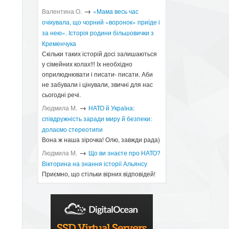
→
Валентина О.
«Мама весь час
очікувала, що чорний «воронок» приїде і
за нею». Історія родини більшовички з
Кременчука
Скільки таких історій досі залишаються
у сімейних колах!!! Іх необхідно
оприлюднювати і писати- писати. Аби
не забували і цінували, звичні для нас
сьогодні речі.
→
Людмила М.
​НАТО й Україна:
співдружність заради миру й безпеки:
долаємо стереотипи
Вона ж наша зірочка! Олю, завжди рада)
→
Людмила М.
Що ви знаєте про НАТО?
Вікторина на знання історії Альянсу ​
Приємно, що стільки вірних відповідей!