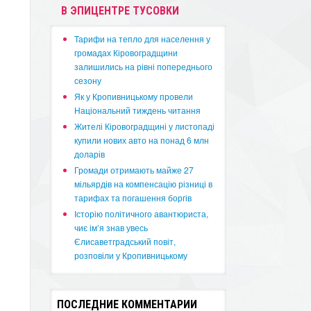
В ЭПИЦЕНТРЕ ТУСОВКИ
​Тарифи на тепло для населення у
громадах Кіровоградщини
залишились на рівні попереднього
сезону
​Як у Кропивницькому провели
Національний тиждень читання
​Жителі Кіровоградщині у листопаді
купили нових авто на понад 6 млн
доларів
​Громади отримають майже 27
мільярдів на компенсацію різниці в
тарифах та погашення боргів
Історію політичного авантюриста,
чиє ім’я знав увесь
Єлисаветградський повіт,
розповіли у Кропивницькому
ПОСЛЕДНИЕ КОММЕНТАРИИ