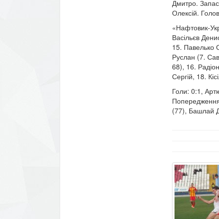
Дмитро. Запас
Олексій. Голо
«Нафтовик-Укр
Васільєв Дени
15. Павелько О
Руслан (7. Сав
68), 16. Радіо
Сергій, 18. Кі
Голи: 0:1, Арт
Попередження:
(77), Башлай Д