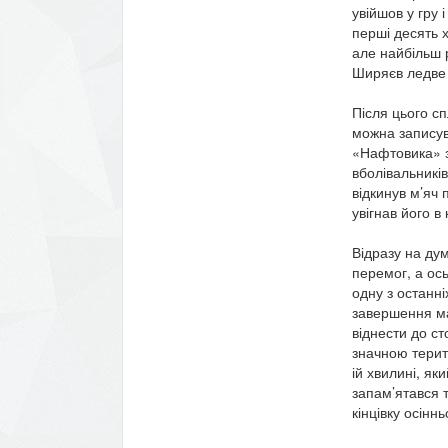
увійшов у гру 
перші десять х
але найбільш 
Ширяєв ледве 
Після цього с
можна записув
«Нафтовика» з
вболівальників
відкинув м’яч 
увігнав його в к
Відразу на ду
перемог, а ос
одну з останн
завершення ма
віднести до сто
значною терит
ій хвилині, як
запам’ятався 
кінцівку осінн