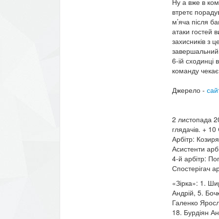
Ну а вже в ком
втретє пораду
м’яча після ба
атаки гостей в
захисників з ц
завершальний 
6-ій сходинці 
команду чекає
Джерело -
сай
2 листопада 20
глядачів. + 10
Арбітр: Козир
Асистенти арб
4-й арбітр: П
Спостерігач ар
«Зірка»: 1. Ши
Андрій, 5. Боч
Галенко Яросла
18. Бурдіян Ан