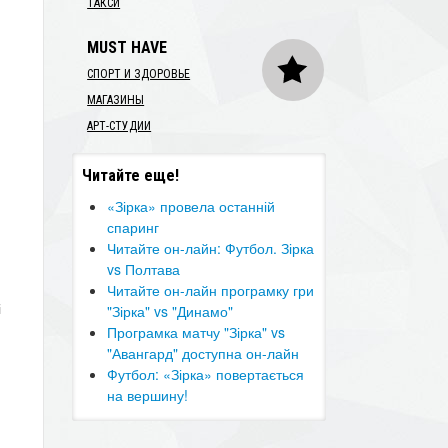
ТАКСИ
MUST HAVE
СПОРТ И ЗДОРОВЬЕ
МАГАЗИНЫ
АРТ-СТУДИИ
Читайте еще!
«Зірка» провела останній
спаринг
Читайте он-лайн: Футбол. Зірка
vs Полтава
Читайте он-лайн програмку гри
і
"Зірка" vs "Динамо"
Програмка матчу "Зірка" vs
"Авангард" доступна он-лайн
Футбол: «Зірка» повертається
на вершину!