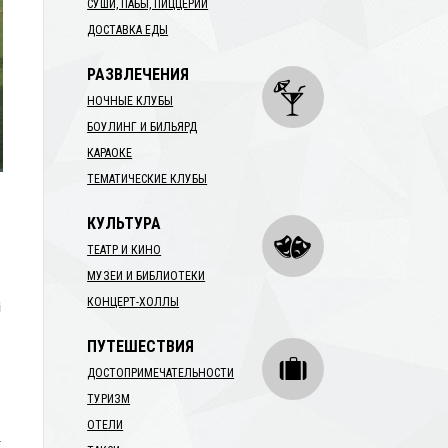
СУШИ, ПАБЫ, ПИЦЦЕРИИ
ДОСТАВКА ЕДЫ
РАЗВЛЕЧЕНИЯ
НОЧНЫЕ КЛУБЫ
БОУЛИНГ И БИЛЬЯРД
КАРАОКЕ
ТЕМАТИЧЕСКИЕ КЛУБЫ
КУЛЬТУРА
ТЕАТР И КИНО
МУЗЕИ И БИБЛИОТЕКИ
КОНЦЕРТ-ХОЛЛЫ
і
ПУТЕШЕСТВИЯ
ДОСТОПРИМЕЧАТЕЛЬНОСТИ
ТУРИЗМ
ОТЕЛИ
а