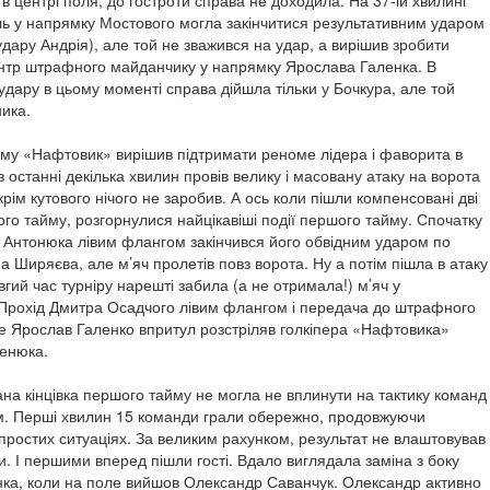
ль у напрямку Мостового могла закінчитися результативним ударом
дару Андрія), але той не зважився на удар, а вирішив зробити
нтр штрафного майданчику у напрямку Ярослава Галенка. В
 удару в цьому моменті справа дійшла тільки у Бочкура, але той
ника.
йму «Нафтовик» вирішив підтримати реноме лідера і фаворита в
 в останні декілька хвилин провів велику і масовану атаку на ворота
крім кутового нічого не заробив. А ось коли пішли компенсовані дві
го тайму, розгорнулися найцікавіші події першого тайму. Спочатку
 Антонюка лівим флангом закінчився його обвідним ударом по
 Ширяєва, але м’яч пролетів повз ворота. Ну а потім пішла в атаку
овгий час турніру нарешті забила (а не отримала!) м’яч у
Прохід Дмитра Осадчого лівим флангом і передача до штрафного
е Ярослав Галенко впритул розстріляв голкіпера «Нафтовика»
енюка.
ана кінцівка першого тайму не могла не вплинути на тактику команд
м. Перші хвилин 15 команди грали обережно, продовжуючи
простих ситуаціях. За великим рахунком, результат не влаштовував
и. І першими вперед пішли гості. Вдало виглядала заміна з боку
ка, коли на поле вийшов Олександр Саванчук. Олександр активно